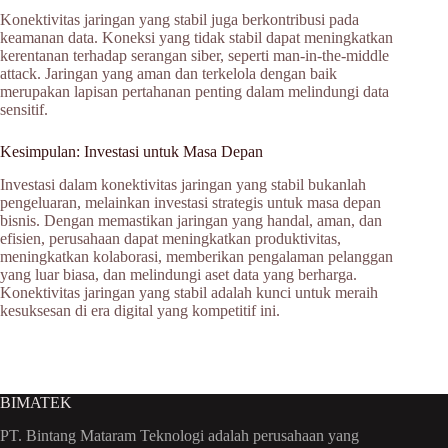
Konektivitas jaringan yang stabil juga berkontribusi pada
keamanan data. Koneksi yang tidak stabil dapat meningkatkan
kerentanan terhadap serangan siber, seperti man-in-the-middle
attack. Jaringan yang aman dan terkelola dengan baik
merupakan lapisan pertahanan penting dalam melindungi data
sensitif.
Kesimpulan: Investasi untuk Masa Depan
Investasi dalam konektivitas jaringan yang stabil bukanlah
pengeluaran, melainkan investasi strategis untuk masa depan
bisnis. Dengan memastikan jaringan yang handal, aman, dan
efisien, perusahaan dapat meningkatkan produktivitas,
meningkatkan kolaborasi, memberikan pengalaman pelanggan
yang luar biasa, dan melindungi aset data yang berharga.
Konektivitas jaringan yang stabil adalah kunci untuk meraih
kesuksesan di era digital yang kompetitif ini.
BIMATEK
PT. Bintang Mataram Teknologi adalah perusahaan yang