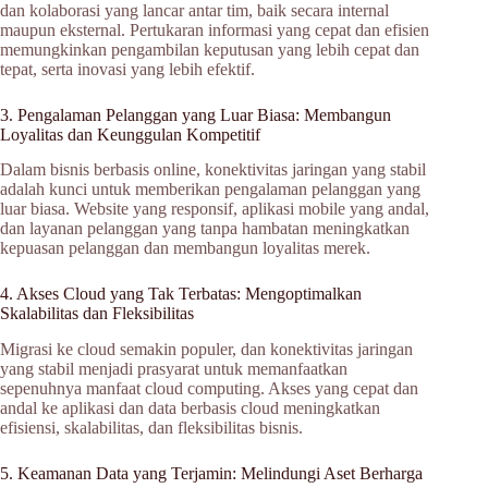
dan kolaborasi yang lancar antar tim, baik secara internal
maupun eksternal. Pertukaran informasi yang cepat dan efisien
memungkinkan pengambilan keputusan yang lebih cepat dan
tepat, serta inovasi yang lebih efektif.
3. Pengalaman Pelanggan yang Luar Biasa: Membangun
Loyalitas dan Keunggulan Kompetitif
Dalam bisnis berbasis online, konektivitas jaringan yang stabil
adalah kunci untuk memberikan pengalaman pelanggan yang
luar biasa. Website yang responsif, aplikasi mobile yang andal,
dan layanan pelanggan yang tanpa hambatan meningkatkan
kepuasan pelanggan dan membangun loyalitas merek.
4. Akses Cloud yang Tak Terbatas: Mengoptimalkan
Skalabilitas dan Fleksibilitas
Migrasi ke cloud semakin populer, dan konektivitas jaringan
yang stabil menjadi prasyarat untuk memanfaatkan
sepenuhnya manfaat cloud computing. Akses yang cepat dan
andal ke aplikasi dan data berbasis cloud meningkatkan
efisiensi, skalabilitas, dan fleksibilitas bisnis.
5. Keamanan Data yang Terjamin: Melindungi Aset Berharga