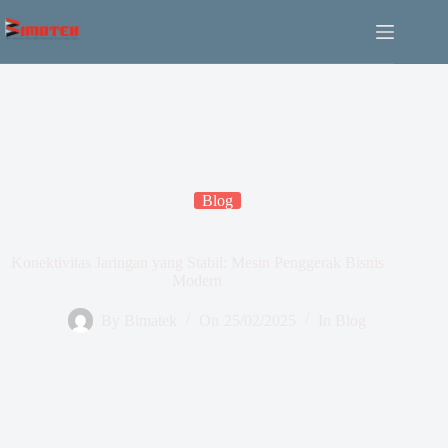
Skip
to
content
Blog
Konektivitas Jaringan yang Stabil: Mesin Penggerak Bisnis
Modern
By
Bimatek
On
25/02/2025
In
Blog